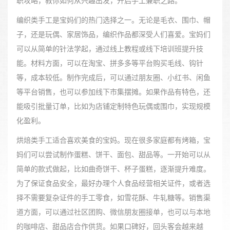
职攻略，教你如何从兴趣出发，开启手工兼职之路。
编织类手工是宝妈们的热门选择之一。无论是毛衣、围巾、帽
子，还是玩偶、家居饰品，编织作品都深受人们喜爱。宝妈们
可以从简单的针法学起，通过线上教程或线下培训班提升技
能。材料方面，可以在淘宝、拼多多等平台购买毛线、钩针
等，成本较低。制作完成后，可以通过朋友圈、小红书、闲鱼
等平台销售，也可以参加线下市集摆摊。如果作品有特色，还
能吸引批量订单，比如为店铺定制特色玩偶或围巾，实现规模
化盈利。
烘焙类手工适合喜欢美食的宝妈。现在很多家庭都有烤箱，宝
妈们可以尝试制作蛋糕、饼干、面包、甜品等。一开始可以从
简单的款式做起，比如曲奇饼干、杯子蛋糕，逐渐提升难度。
为了保证食品安全，最好办理个人食品经营相关证件，或者选
择不需要复杂证件的手工零食，如雪花酥、牛轧糖等。销售渠
道方面，可以通过社区团购、微信朋友圈接单，也可以与本地
的咖啡店、甜品店合作供货。如果口碑好，回头客会越来越