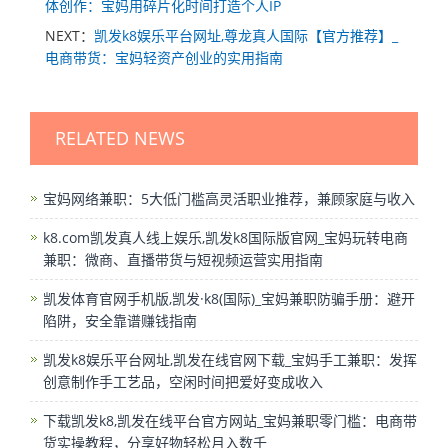
体创作：宝妈用碎片化时间打造个人IP
NEXT：
凯发k8娱乐平台网址,尊龙真人国际【官方推荐】_
电商带货：宝妈轻资产创业的实用指南
RELATED NEWS
宝妈网络兼职：5大低门槛高灵活职业推荐，兼顾家庭与收入
k8.com凯发真人线上娱乐,凯发k8国际版官网_宝妈玩转电商
兼职：微商、直播带货与短视频运营实用指南
凯发体育官网手机版,凯发·k8(国际)_宝妈兼职防骗手册：避开
陷阱，安全靠谱赚钱指南
凯发k8娱乐平台网址,凯发在线官网下载_宝妈手工兼职：发挥
创意制作手工艺品，空闲时间把爱好变成收入
下载凯发k8,凯发在线平台官方网站_宝妈兼职零门槛：电商带
货实操教程，分享好物轻松月入数千