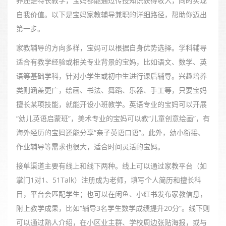
养还是特长教学，宝妈都能通过传授知识获得收入，同时实现
自我价值。以下是宝妈家教辅导兼职的详细路径，帮助你迈出
第一步。
家教辅导的方向多样，宝妈可以根据自身优势选择。学科辅导
适合有教学经验或相关专业背景的宝妈，比如语文、数学、英
语等基础学科，针对小学生或初中生进行课后辅导。兴趣培养
类则涵盖更广，绘画、书法、舞蹈、乐器、手工等，只要宝妈
擅长某项技能，就能开设小班教学。英语专业的宝妈可以开展
“幼儿英语启蒙班”，美术专业的宝妈可以教“儿童创意绘画”，有
海外经历的宝妈还能分享“亲子英语口语”。此外，幼小衔接、
作业辅导等需求也很大，适合时间灵活的宝妈。
接单渠道主要有线上和线下两种。线上可以通过家教平台（如
掌门1对1、51Talk）注册成为老师，填写个人简历和擅长科
目，平台会匹配学生；也可以在闲鱼、小红书发布家教信息，
附上教学成果，比如“辅导3名学生数学成绩提升20分”。线下则
可以通过熟人介绍，在小区业主群、学校周边张贴海报，或与