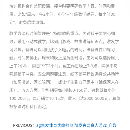
培训机构合作兼职授课。接单时要明确教学内容、时间和费
用，比如“周末上午2小时，小学三年级数学辅导，每小时80
元”，避免后续纠纷。
教学方法和时间管理是宝妈家教的重点。面对孩子要耐心细
致，采用互动式教学，比如用游戏、故事讲解知识点，激发学
习兴趣。备课可以利用孩子入睡后的时间，准备课件和练习
题。时间安排上，周末和晚上是黄金时段，宝妈可以选择周六
上午2小时、周日下午2小时，或工作日晚上7-9点，确保不与
照顾孩子冲突。安全问题要注意，线下辅导建议选择公共场所
（如图书馆、家长陪同），或让学生到自己家中（确保家人在
场）。收入方面，学科辅导每小时80-150元，兴趣班每小时
100-200元，每月辅导10-15次，收入可达2000-5000元，具体
根据课时和科目而定。
PREVIOUS：
ag凯发体育线路检测,凯发官网真人游戏_自媒