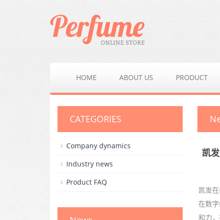
HOME
ABOUT US
PRODUCT
CATEGORIES
N
Company dynamics
凯发
Industry news
Product FAQ
凯发在
在数字
和力，