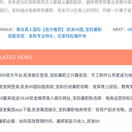
升。许多成功的宝妈带货达人都是从兼职起步，最终将带货事业发展为家
我们，宝妈通过电商带货兼职，完全可以在育儿的同时，开辟一片属于自
EVIOUS：
尊龙真人国际【官方推荐】,凯发k8国_宝妈兼职
NEXT：
d
技能变现：发挥专业特长，在家轻松赚外快
ELATED NEWS
d88官方平台,凯发娱乐登录_宝妈兼职之兴趣变现：手工制作让热爱成为
凯发官网登录,凯发k8国际版官网_宝妈空闲兼职攻略：发挥育儿经验，教
k8赢来就送38,k8凯发推荐真人娱乐网址_宝妈兼职新选择：电商运营轻
娱发集团app下载,凯发集团娱乐_宝妈兼职电商带货：轻资产起步攻略，
兼职必看：如何高效管理时间，兼顾家庭与收入_凯发k8