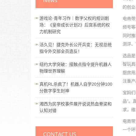
News
的创业
电商带
游戏论·青年习作｜数字父权的规训剧
场：《皇帝成长计划2》后宫系统的权
频号等
力机制研究
同时推
测评、
活久见！捷克外长公开兵变：无视总统
指令外交部全员造反！
选品是
智玩具
纽约大学突破：接触点指令提升机器人
物理世界理解
厨房用
注重产
真机RL杀疯了！机器人自学20分钟100
分数字孪生封神
宝妈们
品”。
湘西为民学校事件展开说说热血脊梁和
求，维
认知对错
电商带
一个环
CONTACT US