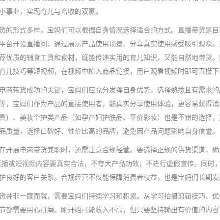
小事业，实现育儿与增收的双赢。
货的形式多样，宝妈们可以根据自身情况选择适合的方式。直播带货是目
平台开设直播间，通过展示产品使用场景、分享真实使用感受吸引观众。
荐优质的辅食工具和食材，既能传递实用的育儿知识，又能自然地带货。
育儿技巧等短视频，在视频中植入商品链接，用户观看视频时即可直接下
电商带货成功的关键，宝妈们应充分发挥自身优势，选择熟悉且有需求的
等，宝妈们作为产品的直接使用者，能真实分享使用体验，更容易获得消
具）、美妆个护类产品（如孕产妇护肤品、平价彩妆）也是不错的选择，
品质量，选择口碑好、性价比高的品牌，避免因产品问题影响自身信誉。
在开展电商带货兼职时，还需注意合规经营。要选择正规的供货渠道，确
直播或短视频内容要真实合法，不夸大产品功效，不进行虚假宣传。同时
护良好的客户关系。合规经营不仅能保障消费者权益，也是宝妈们长期发
货并非一蹴而就，需要宝妈们持续学习和积累。从学习拍摄剪辑技巧、优
节都需要用心打磨。刚开始可能收入不高，但只要坚持输出有价值的内容