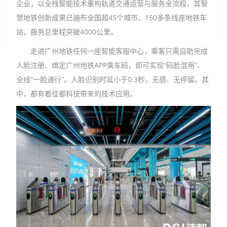
企业，以全栈智能技术重构轨道交通运营与服务全流程，其智
慧地铁创新成果已遍布全国超45个城市、150多条线座地铁车
站，服务总里程突破4000公里。
走进广州地铁任何一座智能客服中心，乘客只需自助完成
人脸注册、绑定广州地铁APP乘车码，即可实现“码脸混用”、
全线“一脸通行”。人脸识别时延小于0.3秒，无感、无停留。其
中，都有着佳都科技带来的技术应用。