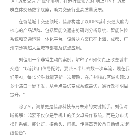
“AI+城市交通”产业化落地，打造行业领先的“地上+地下”城市
群立体交通数字底座，助力交通行业高质量发展。
在智慧城市交通领域，佳都构建了以IDPS城市交通大脑为
核心的产品矩阵、包括智能交通态势研判分析系统、智能信控
系统和交通运输一体化平台。该解决方案已在上海、成都、广
州南沙等超大型城市部署及试点应用。
刘佳用一个非常生动的案例，解释了AI如何真正改变城市
交通：“以前路口信号配时，要派人半年去数一次车流，现在我
们用AI，每15分钟就能更新一次策略，在广州核心区域实现50
多个路口一键下发，从单点最优变成系统最优，通行效率明显
提升。”
除了AI，鸿蒙更是佳都科技布局未来的关键抓手。刘佳清
晰拆解：鸿蒙不仅仅是手机上的类安卓操作系统，而是分布式
操作系统，能让灯、摄像头、闸机、传感器等设备自动组成“超
级设备”。