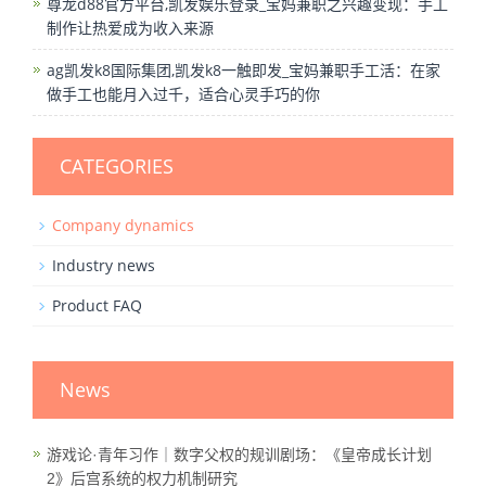
尊龙d88官方平台,凯发娱乐登录_宝妈兼职之兴趣变现：手工
制作让热爱成为收入来源
ag凯发k8国际集团,凯发k8一触即发_宝妈兼职手工活：在家
做手工也能月入过千，适合心灵手巧的你
CATEGORIES
Company dynamics
Industry news
Product FAQ
News
游戏论·青年习作｜数字父权的规训剧场：《皇帝成长计划
2》后宫系统的权力机制研究