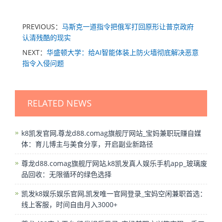
PREVIOUS：
马斯克一道指令把俄军打回原形让普京政府
认清残酷的现实
NEXT：
华盛顿大学：给AI智能体装上防火墙彻底解决恶意
指令入侵问题
RELATED NEWS
k8凯发官网,尊龙d88.comag旗舰厅网站_宝妈兼职玩赚自媒
体：育儿博主与美食分享，开启副业新路径
尊龙d88.comag旗舰厅网站,k8凯发真人娱乐手机app_玻璃废
品回收：无限循环的绿色选择
凯发k8娱乐娱乐官网,凯发唯一官网登录_宝妈空闲兼职首选：
线上客服，时间自由月入3000+